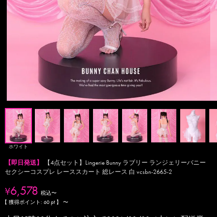
ホワイト
【即日発送】
【4点セット】Lingerie Bunny ラブリー ランジェリーバニー
セクシーコスプレ レーススカート 総レース 白 vcsbn-2665-2
6,578
¥
税込
〜
【 獲得ポイント:
60
pt 】
〜