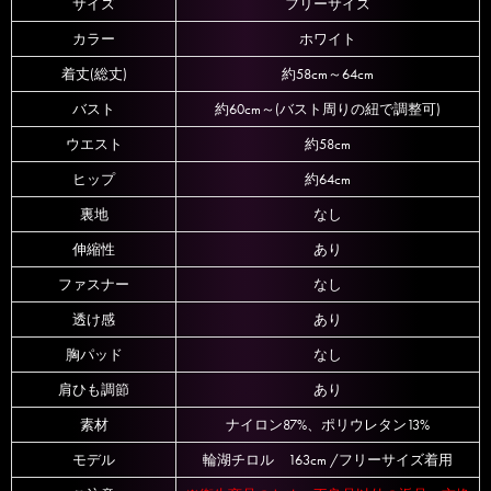
サイズ
フリーサイズ
カラー
ホワイト
着丈(総丈)
約58cm～64cm
バスト
約60cm～(バスト周りの紐で調整可)
ウエスト
約58cm
ヒップ
約64cm
裏地
なし
伸縮性
あり
ファスナー
なし
透け感
あり
胸パッド
なし
肩ひも調節
あり
素材
ナイロン87%、ポリウレタン13%
モデル
輪湖チロル 163cm /フリーサイズ着用