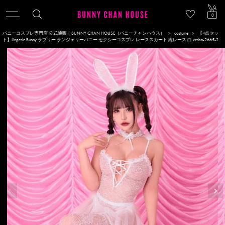
ACCOU
0
バニーコスプレ専門店 公式通販 | BUNNY CHAN HOUSE（バニーチャンハウス）
costume
【4点セッ
ト】Lingerie Bunny ラブリー ランジェリーバニー セクシーコスプレ レーススカート 総レース 白 vcsbn-2665-2