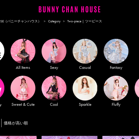
HOUSE（バニーチャンハウス）
Category
Two-piece | ツーピース
All Items
Sexy
Casual
Fantasy
Sweet & Cute
Cool
Sparkle
Fluffy
y
価格が高い順