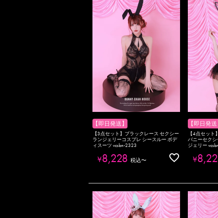
【即日発送】
【即日発送
【3点セット】ブラックレース セクシー
【4点セット
ランジェリーコスプレ シースルー ボデ
バニーセクシ
ィスーツ vcsbn-2323
ジェリー vcsbn
8,228
8,22
¥
¥
税込
〜