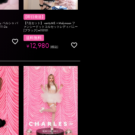
【即日発送】
【7点セット】 vanityME. × Malymoon フ
ny. ペルシャ バ
ァンシードットコルセットレディバニー
11-2a
[ブラック] ml10101
送料無料
12,980
¥
税込