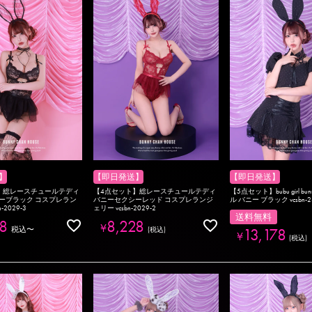
】
【即日発送】
【即日発送】
】総レースチュールテディ
【4点セット】総レースチュールテディ
【5点セット】bubu girl bu
ーブラック コスプレラン
バニーセクシーレッド コスプレランジ
ル バニー ブラック vcsbn-2
-2029-3
ェリー vcsbn-2029-2
送料無料
8
8,228
¥
税込
〜
13,178
税込
¥
税込