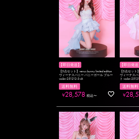
【即日発送】
【即日発送
【5点セット】venus bunny limited edition
【5点セット】venus
ヴィーナスバニー バニーガール ブルー
ヴィーナスバ
vcsbn-251212-3-ch
ト vcsbn-25121
送料無料
送料無料
28,578
28,
¥
¥
税込
〜