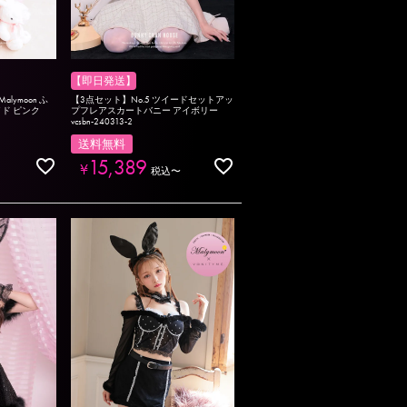
【即日発送】
Malymoon ふ
【3点セット】No.5 ツイードセットアッ
ド ピンク
プフレアスカートバニー アイボリー
vcsbn-240313-2
送料無料
15,389
¥
税込
〜