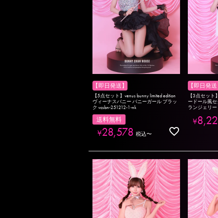
【即日発送】
【即日発送
【5点セット】venus bunny limited edition
【3点セット
ヴィーナスバニー バニーガール ブラッ
ードール風セ
ク vcsbn-251212-1-nk
ランジェリー vc
8,22
送料無料
¥
28,578
¥
税込
〜