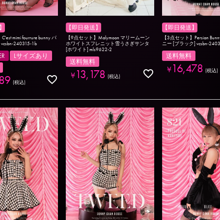
】
【即日発送】
【即日発送】
t mimi fourrure bunny パ
【9点セット】Malymoon マリームーン
【3点セット】Persian Bun
sbn-240315-1b
ホワイトスフレニット雪うさぎサンタ
ニー [ブラック] vcsbn-2403
[ホワイト] mls9622-2
ER
Lサイズあり
送料無料
送料無料
16,478
¥
13,178
税込
¥
89
税込
税込