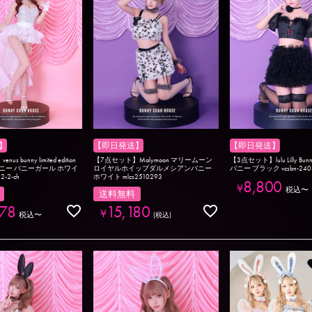
】
【即日発送】
【即日発送】
 bunny limited edition
【7点セット】Malymoon マリームーン
【3点セット】lulu Lilly Bu
ニー バニーガール ホワイ
ロイヤルホイップダルメシアンバニー
バニー ブラック vcsbn-2403
2-2-ch
ホワイト mlcs2510293
8,800
¥
税込
〜
送料無料
578
15,180
¥
税込
〜
税込