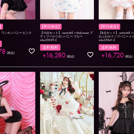
】
【即日発送】
【即日発送】
】ワンホンバニー ピンク
【10点セット】 vanityME. × Malymoon プ
【8点セット】 vanityME. × 
ティフールリボンバニー ブルー
わふわホイップバニーメイ
mlcs25029-2
mlcs25041-2
送料無料
送料無料
78
16,280
16,720
税込
¥
¥
税込
税込