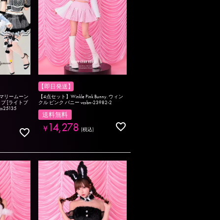
【即日発送】
n マリームーン
【4点セット】Winkle Pink Bunny. ウィン
プ [ライトブ
クル ピンク バニー vcsbn-23982-2
25135
送料無料
14,278
¥
税込