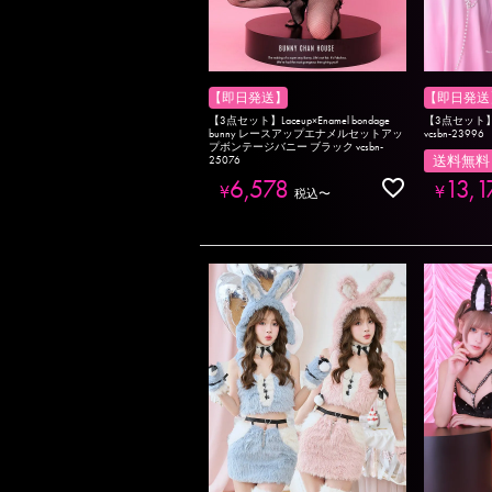
【即日発送】
【即日発送
【3点セット】Laceup×Enamel bondage
【3点セット
bunny レースアップエナメルセットアッ
vcsbn-23996
プボンテージバニー ブラック vcsbn-
送料無料
25076
6,578
13,1
¥
¥
税込
〜