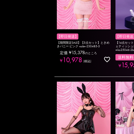
【即日発送】
【即日発送
【期間限定SALE】【5点セット】ときめ
【14点セット】 v
きバニー ピンク vcsbn-230485-3
ェティッシュ
mlcs25046-2b
¥
15,378
定価
のところ
送料無料
10,978
¥
税込
15,9
¥