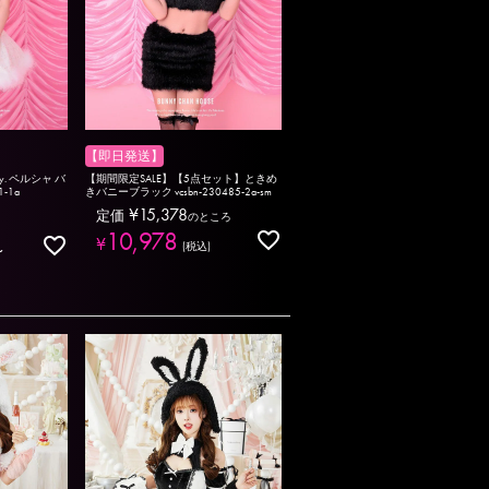
【即日発送】
ny. ペルシャ バ
【期間限定SALE】【5点セット】ときめ
1-1a
きバニーブラック vcsbn-230485-2a-sm
¥
15,378
定価
のところ
10,978
¥
税込
〜