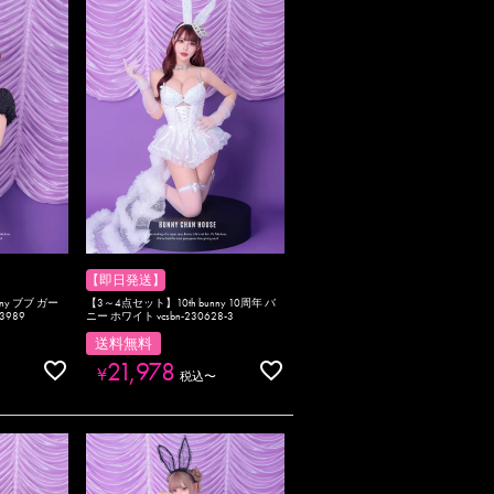
【即日発送】
nny ブブ ガー
【3～4点セット】10th bunny 10周年 バ
3989
ニー ホワイト vcsbn-230628-3
送料無料
21,978
¥
税込
〜