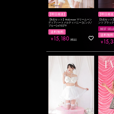
【即日発送】
【即日発送
【8点セット】Malymoon マリームーン
【3点セット】C'es
ディアハートメルティバニー [ピンク/
ンツ ブラック vc
ブルー] ml10279
BEST SELL
送料無料
送料無料
15,180
¥
15,3
税込
¥