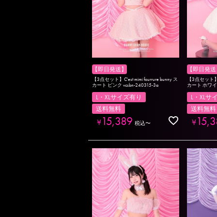
【即日発送】
【即日発送
【3点セット】C'est mimi fourrure bunny ス
【3点セット】C'es
カート ピンク vcsbn-240315-3a
カート ホワイト v
L・XLサイズ有り
L・XLサ
送料無料
送料無料
15,389
15,3
¥
¥
税込
〜