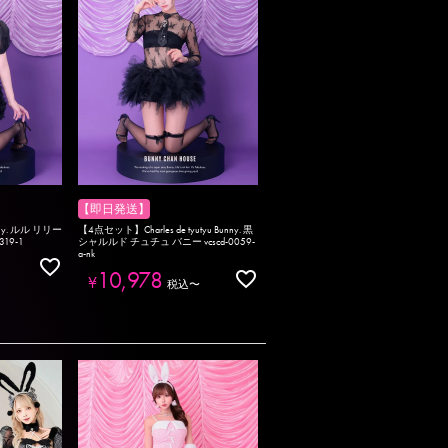
【即日発送】
nny. ルル リリー
【4点セット】Charles de tyutyu Bunny. 黒
19-1
シャルルド チュチュ バニー vcscd-0059-
a-nk
10,978
¥
税込
〜