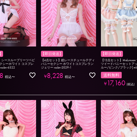
】
【即日発送】
【即日発送】
】シースループリーツベビ
【4点セット】総レースチュールテディ
【12点セット】Malymoo
クシーホワイト コスプレ
バニーセクシー ホワイトコスプレラン
ツイードバニーセットアッ
sbn-6322
ジェリー vcsbn-2029-1
ルー/ピンク/ブラック] mlcs
8
8,228
送料無料
¥
税込
〜
税込
〜
17,160
¥
税込