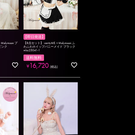
【即日発送】
 Malymoon プ
【8点セット】 vanityME. × Malymoon ふ
ピンク
わふわホイップバニーメイド ブラック
mlcs25041-1
送料無料
16,720
¥
税込