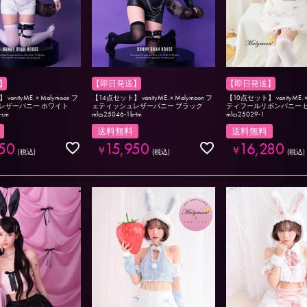
】
【即日発送】
【即日発送】
anityME. × Malymoon フ
【14点セット】 vanityME. × Malymoon フ
【10点セット】 vanityME. ×
レザーバニー ホワイト
ェティッシュレザーバニー ブラック
ティフールリボンバニー 
-sm
mlcs25046-1b-tm
mlcs25029-1
送料無料
送料無料
50
15,950
16,280
¥
¥
税込
税込
税込