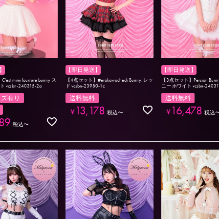
】
【即日発送】
【即日発送】
t mimi fourrure bunny ス
【4点セット】#erokawacheck Bunny. レッ
【3点セット】Persian Bun
csbn-240315-2a
ド vcsbn-23980-1c
ニー ホワイト vcsbn-24031
イズ有り
送料無料
送料無料
13,178
16,478
¥
¥
税込
〜
税込
89
税込
〜