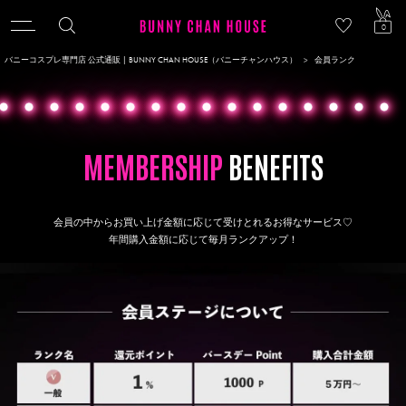
ACCOU
0
バニーコスプレ専門店 公式通販 | BUNNY CHAN HOUSE（バニーチャンハウス）
会員ランク
MEMBERSHIP
BENEFITS
会員の中からお買い上げ金額に応じて受けとれるお得なサービス♡
年間購入金額に応じて毎月ランクアップ！