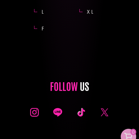
L
XL
F
FOLLOW
US
0