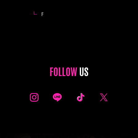
F
FOLLOW
US