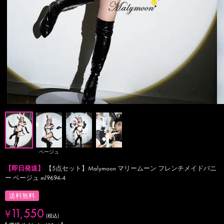
ベージュ
【即日発送】
【5点セット】Malymoon マリームーン フレンチメイドバニ
ー ベージュ ml9694-4
送料無料
11,550
¥
税込