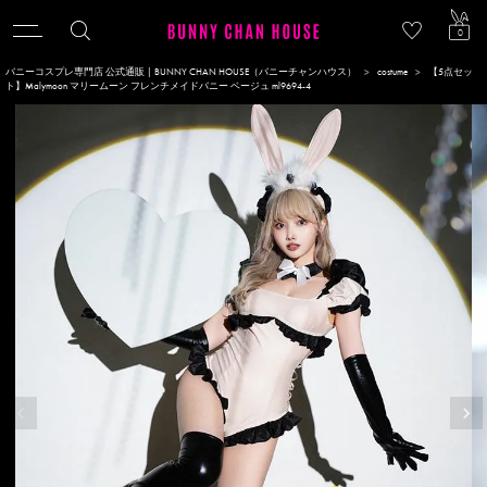
ACCOU
0
バニーコスプレ専門店 公式通販 | BUNNY CHAN HOUSE（バニーチャンハウス）
costume
【5点セッ
ト】Malymoon マリームーン フレンチメイドバニー ベージュ ml9694-4