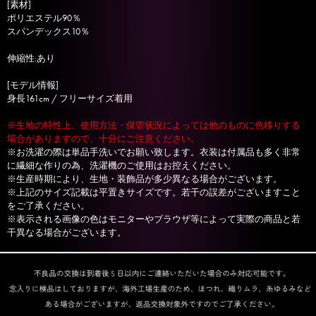
[素材]
ポリエステル90％
スパンデックス10％
伸縮性:あり
[モデル情報]
身長161cm / フリーサイズ着用
※生地の特性上、使用方法・保管状況によっては他のものに色移りする
場合がありますので、十分にご注意ください。
※お洗濯の際は単品手洗いでお願い致します。衣装は付属品も多く非常
に繊細な作りの為、洗濯機のご使用はお控えください。
※生産時期により、生地・装飾品が多少異なる場合がございます。
※上記のサイズ記載は平置きサイズです。若干の誤差がございますこと
をご了承ください。
※表示される画像の色はモニターやブラウザ等によって実際の商品と若
干異なる場合がございます。