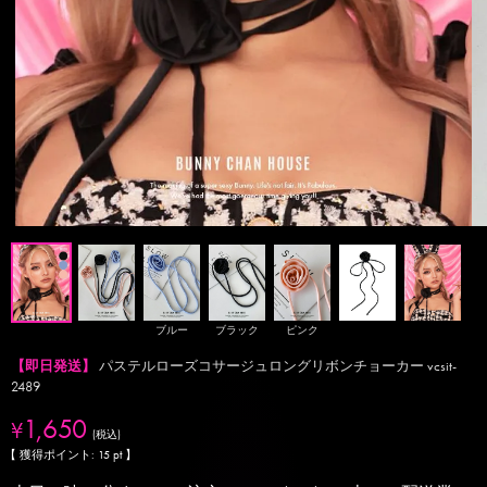
ブルー
ブラック
ピンク
【即日発送】
パステルローズコサージュロングリボンチョーカー vcsit-
2489
1,650
¥
税込
【 獲得ポイント:
15
pt 】