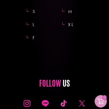
S
M
L
XL
F
FOLLOW
US
0