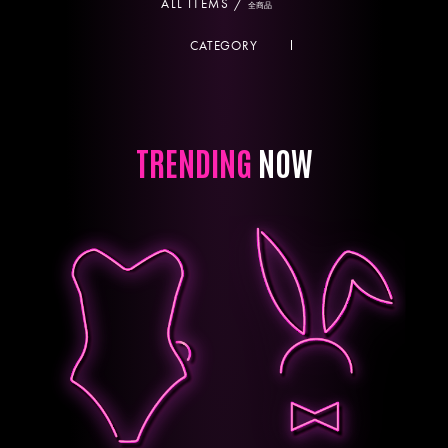
ALL ITEMS /
全商品
CATEGORY
TRENDING
NOW