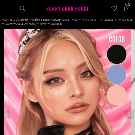
ACCOU
0
バニーコスプレ専門店 公式通販 | BUNNY CHAN HOUSE（バニーチャンハウス）
costume
パステルロ
ーズコサージュロングリボンチョーカー vcsit-2489