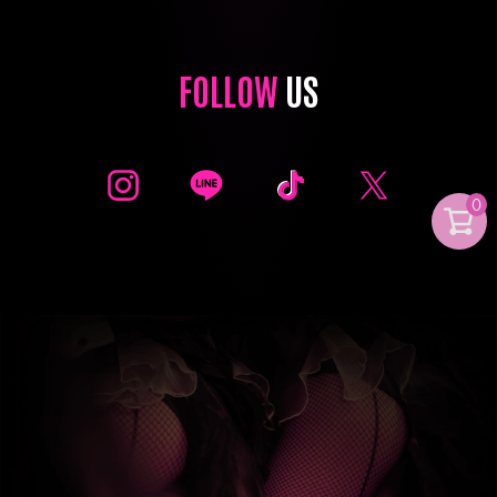
FOLLOW
US
0