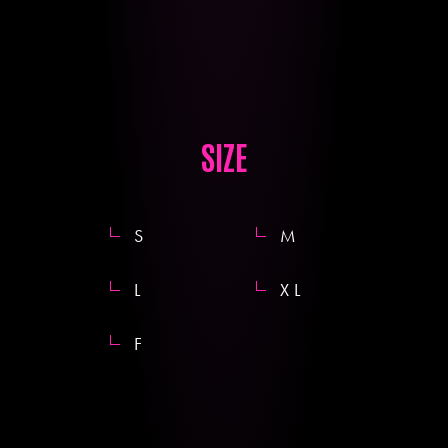
SIZE
S
M
L
XL
F