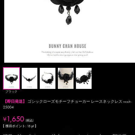
ブラック
【即日発送】
ゴシックローズモチーフチョーカー レースネックレス vcsit-
25004
1,650
¥
税込
【 獲得ポイント:
15
pt 】