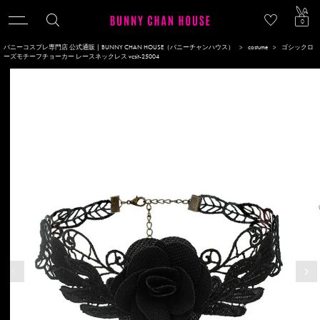
ACCOU
0
バニーコスプレ専門店 公式通販 | BUNNY CHAN HOUSE（バニーチャンハウス）
costume
ゴシックロ
ーズモチーフチョーカー レースネックレス vcsit-25004