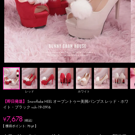
レッド
ホワイト
【即日発送】
Snowflake HEEL オープントゥー美脚パンプス レッド・ホワ
イト・ブラック vsh-19-0916
7,678
¥
税込
【 獲得ポイント:
70
pt 】