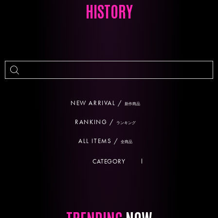
HISTORY
NEW ARRIVAL /
新作商品
RANKING /
ランキング
ALL ITEMS /
全商品
CATEGORY
TRENDING
NOW