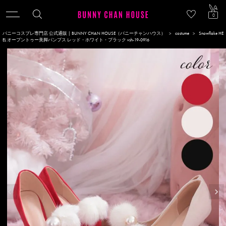
ACCOU
0
バニーコスプレ専門店 公式通販 | BUNNY CHAN HOUSE（バニーチャンハウス）
costume
Snowflake HE
EL オープントゥー美脚パンプス レッド・ホワイト・ブラック vsh-19-0916