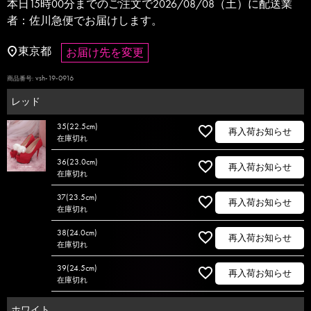
本日
15時00分
までのご注文で
2026/08/08（土）
に
配送業
者：佐川急便
でお届けします。
東京都
お届け先を変更
vsh-19-0916
商品番号
レッド
35(22.5cm)
再入荷お知らせ
在庫切れ
36(23.0cm)
再入荷お知らせ
在庫切れ
37(23.5cm)
再入荷お知らせ
在庫切れ
38(24.0cm)
再入荷お知らせ
在庫切れ
39(24.5cm)
再入荷お知らせ
在庫切れ
ホワイト