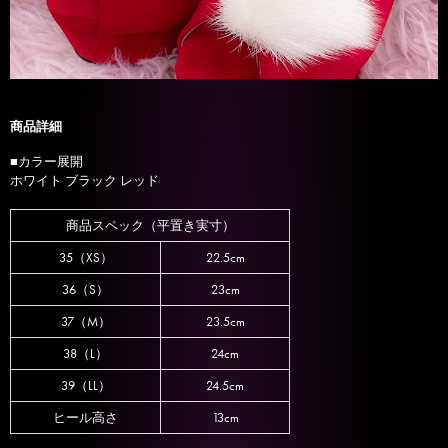
商品詳細
■カラー展開
ホワイト ブラック レッド
商品スペック（平置き実寸）
35（XS）
22.5cm
36（S）
23cm
37（M）
23.5cm
38（L）
24cm
39（LL）
24.5cm
ヒール高さ
13cm