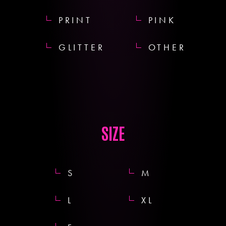
PRINT
PINK
GLITTER
OTHER
SIZE
S
M
L
XL