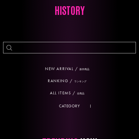
HISTORY
NEW ARRIVAL /
新作商品
RANKING /
ランキング
ALL ITEMS /
全商品
CATEGORY